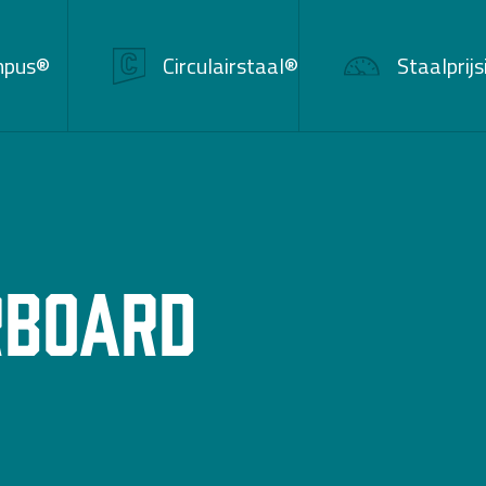
mpus®
Circulairstaal®
Staalprij
rboard