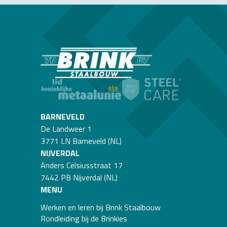
Kantoor
O
Ons kantoor in Nijverdal. De koffie staat voor je klaar!
Vo
wo
st
BARNEVELD
De Landweer 1
Vorige
Volgende
3771 LN Barneveld (NL)
NIJVERDAL
Anders Celsiusstraat 17
7442 PB Nijverdal (NL)
Sluiten
MENU
Werken en leren bij Brink Staalbouw
Rondleiding bij de Brinkies