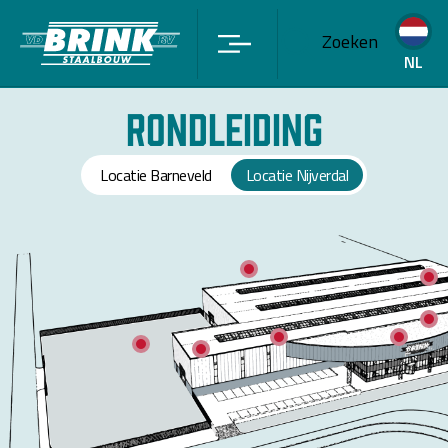
Zoeken
NL
Rondleiding
Locatie Barneveld
Locatie Nijverdal