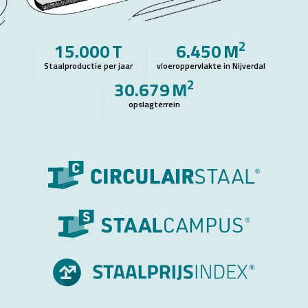
2
15.000
T
6.450
M
Staalproductie per jaar
vloeroppervlakte in Nijverdal
2
30.679
M
opslagterrein