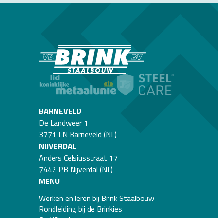
Hoofdkantoor
e
Ons hoofdkantoor in Barneveld. Met de centrale
administratie, calculatie/verkoop, projectleiding,
werkvoorbereiding, planning, VGW-M coördinatie,
Hi
kwaliteitsbewaking en engineering. Welkom! De koffie staat
pl
voor je klaar!
BARNEVELD
De Landweer 1
3771 LN Barneveld (NL)
NIJVERDAL
Anders Celsiusstraat 17
7442 PB Nijverdal (NL)
MENU
Werken en leren bij Brink Staalbouw
Rondleiding bij de Brinkies