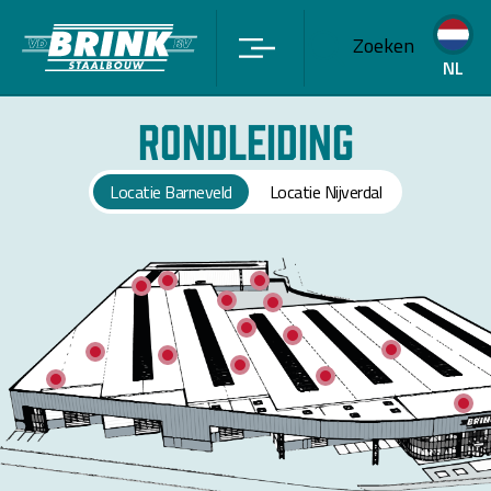
Zoeken
NL
Rondleiding
Locatie Barneveld
Locatie Nijverdal