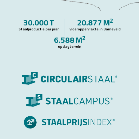
2
30.000
T
20.877
M
Staalproductie per jaar
vloeroppervlakte in Barneveld
2
6.588
M
opslagterrein
Bekijk de video