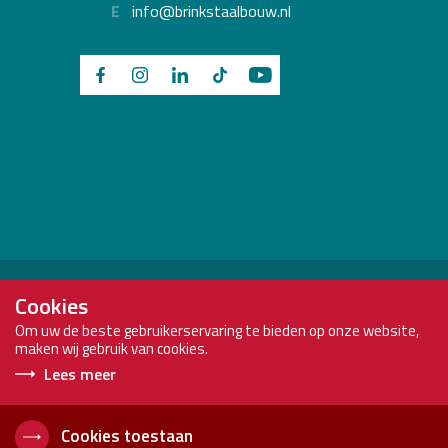
E
info@brinkstaalbouw.nl
Brink Staalbouw is onderdeel van:
Cookies
Om uw de beste gebruikerservaring te bieden op onze website,
maken wij gebruik van cookies.
Lees meer
Copyright
Brink
Voorwaarden
2026
Staalbouw
Privacyverklaring
Cookies toestaan