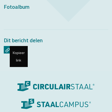
Fotoalbum
Dit bericht delen
Kopieer
link