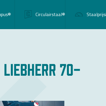
mpus®
Circulairstaal®
Staalprij
 Liebherr 70-