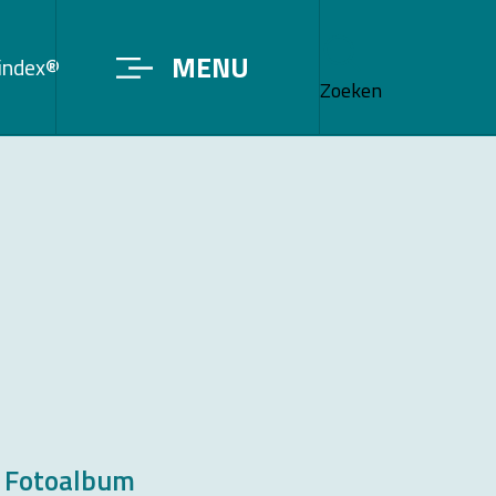
MENU
sindex®
Zoeken
Fotoalbum