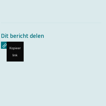
Dit bericht delen
Kopieer
link