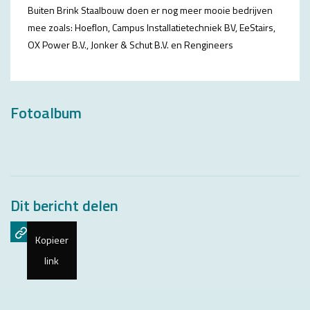
Buiten Brink Staalbouw doen er nog meer mooie bedrijven
mee zoals:
Hoeflon
,
Campus Installatietechniek BV,
EeStairs
,
OX Power B.V.
,
Jonker & Schut B.V.
en
Rengineers
Fotoalbum
Dit bericht delen
Kopieer
link