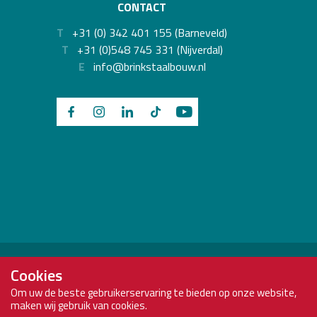
CONTACT
T
+31 (0) 342 401 155 (Barneveld)
T
+31 (0)548 745 331 (Nijverdal)
E
info@brinkstaalbouw.nl
Brink Staalbouw is onderdeel van:
Cookies
Om uw de beste gebruikerservaring te bieden op onze website,
maken wij gebruik van cookies.