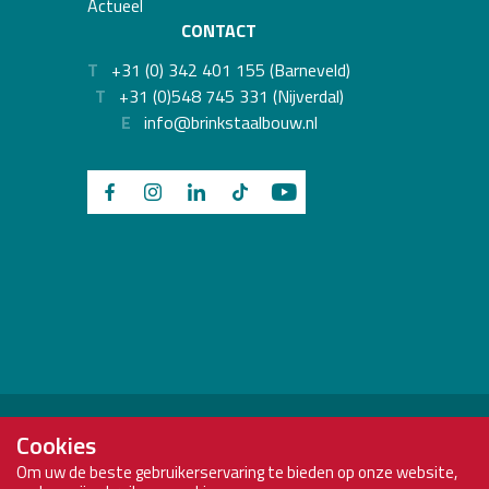
Actueel
CONTACT
T
+31 (0) 342 401 155 (Barneveld)
T
+31 (0)548 745 331 (Nijverdal)
E
info@brinkstaalbouw.nl
Brink Staalbouw is onderdeel van:
Cookies
Om uw de beste gebruikerservaring te bieden op onze website,