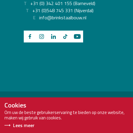
T
+31 (0) 342 401 155 (Barneveld)
T
+31 (0)548 745 331 (Nijverdal)
E
info@brinkstaalbouw.nl
Brink Staalbouw is onderdeel van:
Cookies
Om uw de beste gebruikerservaring te bieden op onze website,
maken wij gebruik van cookies.
Lees meer