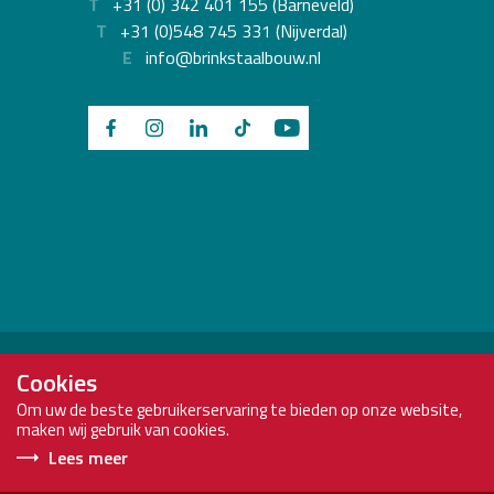
T
+31 (0) 342 401 155 (Barneveld)
T
+31 (0)548 745 331 (Nijverdal)
E
info@brinkstaalbouw.nl
Brink Staalbouw is onderdeel van:
Cookies
Om uw de beste gebruikerservaring te bieden op onze website,
maken wij gebruik van cookies.
Lees meer