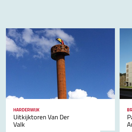
HARDERWIJK
B
Uitkijktoren Van Der
P
Valk
A