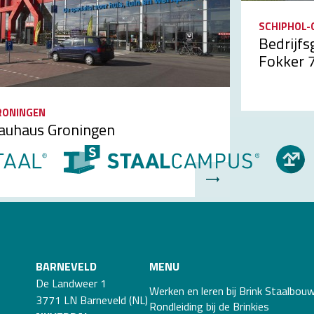
LST
arkeergarage P+R
SCHIPHOL-
lst
Bedrijf
Fokker 
RONINGEN
auhaus Groningen
BARNEVELD
MENU
De Landweer 1
Werken en leren bij Brink Staalbou
3771 LN Barneveld (NL)
Rondleiding bij de Brinkies