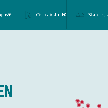
mpus®
Circulairstaal®
Staalprij
en