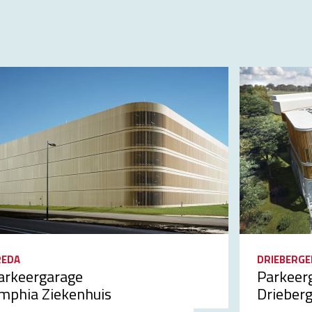
REDA
DRIEBERGEN
arkeergarage
Parkeer
mphia Ziekenhuis
Drieberg