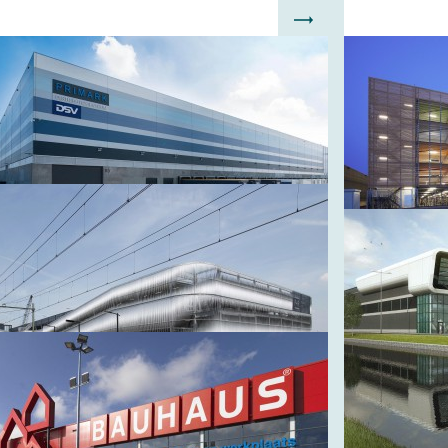
OOSENDAAL
ROERMON
rimark Roosendaal
Parkeer
Designer
Roermo