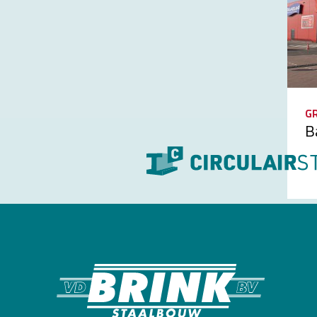
E
P
E
G
B