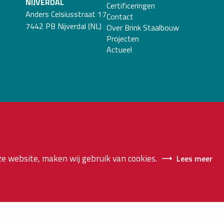
NIJVERDAL
Certificeringen
Anders Celsiusstraat 17
Contact
7442 PB Nijverdal (NL)
Over Brink Staalbouw
Projecten
Actueel
e website, maken wij gebruik van cookies.
Lees meer