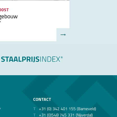
OOST
sgebouw
7
CONTACT
w
T
+31 (0) 342 401 155 (Barneveld)
T
+31 (0)548 745 331 (Nijverdal)