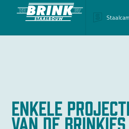
Staalca
Enkele project
van de Brinkies