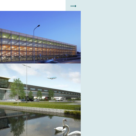
D
garage
 Outlet
nd