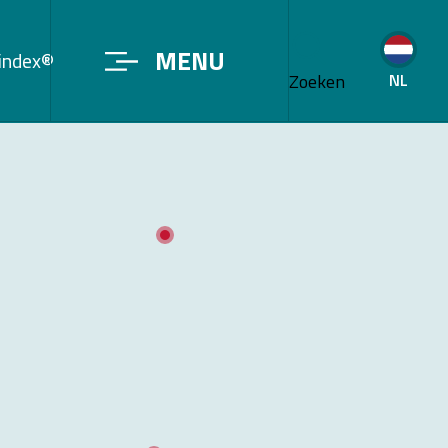
MENU
sindex®
Zoeken
NL