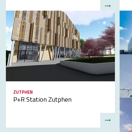
ZUTPHEN
R
P+R Station Zutphen
P