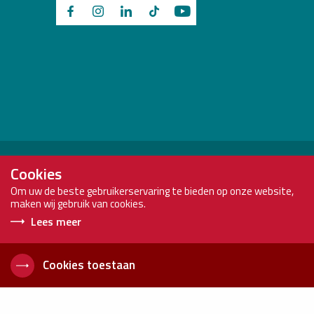
Brink Staalbouw is onderdeel van:
Cookies
Om uw de beste gebruikerservaring te bieden op onze website,
maken wij gebruik van cookies.
Lees meer
Copyright
Brink
Voorwaarden
2026
Staalbouw
Privacyverklaring
Cookies toestaan